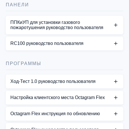
плата имеет те же характеристики и клеммы.
Octagram A1 ver. 3.5
ПАНЕЛИ
Несмотря на то, что для всех задач используется
один и тот…
СКАЧАТЬ PDF
ППКиУП для установки газового
пожаротушения руководство пользователя
СКАЧАТЬ PDF
СКАЧАТЬ PDF
RC100 руководство пользователя
СКАЧАТЬ PDF
ПРОГРАММЫ
Ход-Тест 1.0 руководство пользователя
СКАЧАТЬ PDF
Настройка клиентского места Octagram Flex
СКАЧАТЬ PDF
Octagram Flex инструкция по обновлению
Octagram Flex инструкция по обновлению