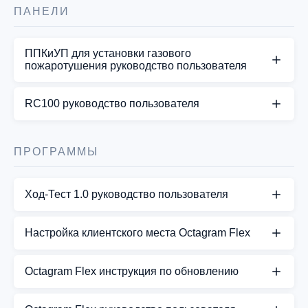
плата имеет те же характеристики и клеммы.
Octagram A1 ver. 3.5
ПАНЕЛИ
Несмотря на то, что для всех задач используется
один и тот…
СКАЧАТЬ PDF
ППКиУП для установки газового
пожаротушения руководство пользователя
СКАЧАТЬ PDF
СКАЧАТЬ PDF
RC100 руководство пользователя
СКАЧАТЬ PDF
ПРОГРАММЫ
Ход-Тест 1.0 руководство пользователя
СКАЧАТЬ PDF
Настройка клиентского места Octagram Flex
СКАЧАТЬ PDF
Octagram Flex инструкция по обновлению
Octagram Flex инструкция по обновлению