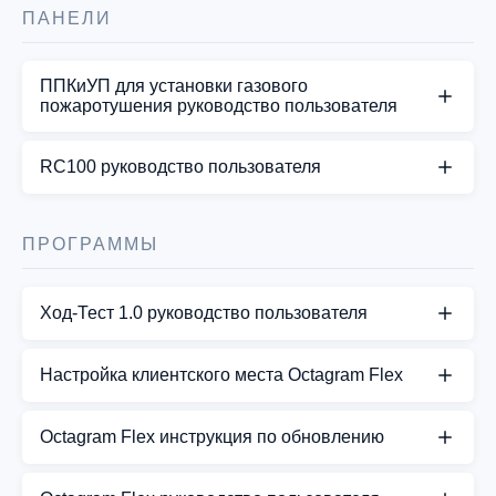
плата имеет те же характеристики и клеммы.
Octagram A1 ver. 3.5
ПАНЕЛИ
Несмотря на то, что для всех задач используется
один и тот…
СКАЧАТЬ PDF
ППКиУП для установки газового
пожаротушения руководство пользователя
СКАЧАТЬ PDF
СКАЧАТЬ PDF
RC100 руководство пользователя
СКАЧАТЬ PDF
ПРОГРАММЫ
Ход-Тест 1.0 руководство пользователя
СКАЧАТЬ PDF
Настройка клиентского места Octagram Flex
СКАЧАТЬ PDF
Octagram Flex инструкция по обновлению
Octagram Flex инструкция по обновлению