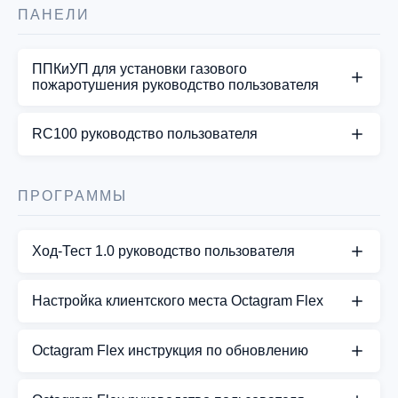
плата имеет те же характеристики и клеммы.
Octagram A1 ver. 3.5
ПАНЕЛИ
Несмотря на то, что для всех задач используется
один и тот…
СКАЧАТЬ PDF
ППКиУП для установки газового
пожаротушения руководство пользователя
СКАЧАТЬ PDF
СКАЧАТЬ PDF
RC100 руководство пользователя
СКАЧАТЬ PDF
ПРОГРАММЫ
Ход-Тест 1.0 руководство пользователя
СКАЧАТЬ PDF
Настройка клиентского места Octagram Flex
СКАЧАТЬ PDF
Octagram Flex инструкция по обновлению
Octagram Flex инструкция по обновлению