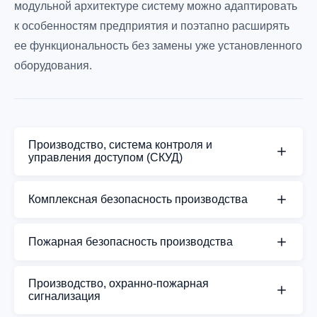
модульной архитектуре систему можно адаптировать
к особенностям предприятия и поэтапно расширять
ее функциональность без замены уже установленного
оборудования.
Производство, система контроля и
управления доступом (СКУД)
Производственное предприятие нуждается в
Комплексная безопасность производства
комплексе технических средств,
обеспечивающих безопасность персонала,
Комплекс технических средств обеспечивает
Пожарная безопасность производства
оборудования и материальных ценностей, а
безопасность производственного предприятия,
также предотвращающих несанкционированный
защиту сотрудников, оборудования и имущества
Пожарная безопасность промышленного
Производство, охранно-пожарная
доступ на территорию объекта.
от несанкционированного доступа, пожаров и
предприятия требует комплексного подхода.
сигнализация
аварийных ситуаций. Решение включает
Производственные процессы, технологическое
Система контроля и управления доступом