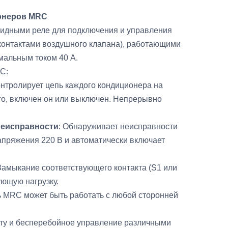
онеров MRC
идными реле для подключения и управления
 контактами воздушного клапана), работающими
имальным током 40 А.
C:
онтролирует цепь каждого кондиционера на
го, включен он или выключен. Непрерывно
неисправности
: Обнаруживает неисправности
апряжения 220 В и автоматически включает
 Замыкание соответствующего контакта (S1 или
ующую нагрузку.
ь MRC может быть работать с любой сторонней
ту и бесперебойное управление различными