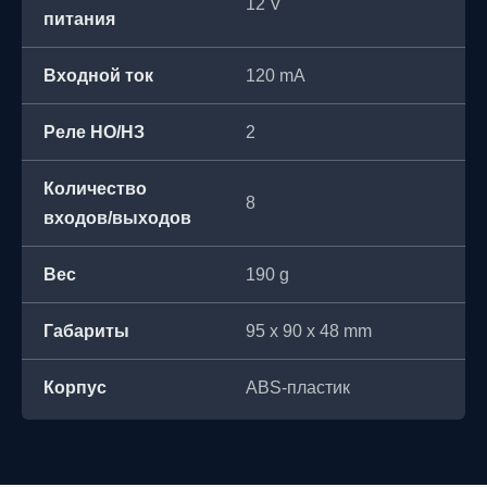
12 V
питания
Входной ток
120 mA
Реле НО/НЗ
2
Количество
8
входов/выходов
Вес
190 g
Габариты
95 х 90 х 48 mm
Корпус
ABS-пластик