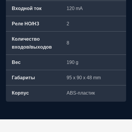
Входной ток
120 mA
Реле НО/НЗ
2
Количество
8
входов/выходов
Вес
190 g
Габариты
95 х 90 х 48 mm
Корпус
ABS-пластик