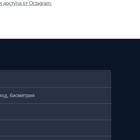
 доступа от Octagram.
N-код, биометрия