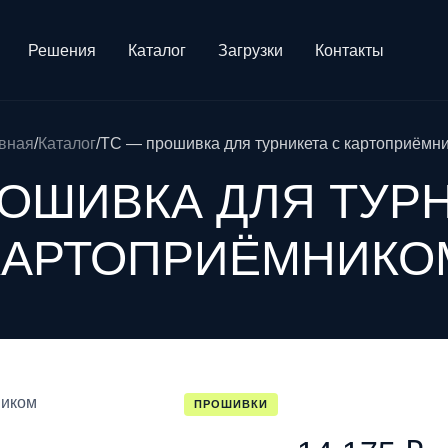
Решения
Каталог
Загрузки
Контакты
вная
/
Каталог
/
TC — прошивка для турникета с картоприёмн
ОШИВКА ДЛЯ ТУР
КАРТОПРИЁМНИКО
ПРОШИВКИ