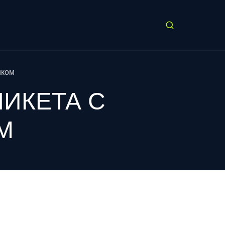
иком
НИКЕТА С
М