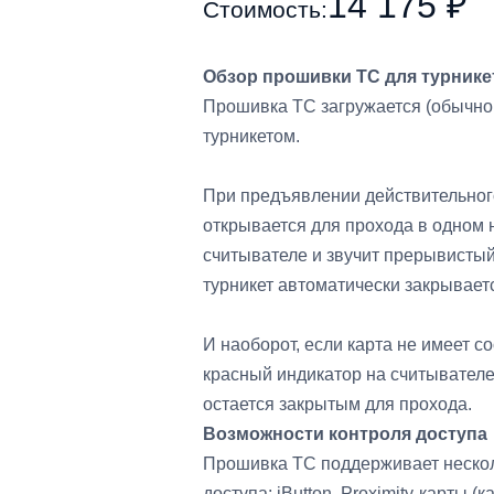
14 175 ₽
Стоимость:
Обзор прошивки TC для турнике
Прошивка TC загружается (обычно 
турникетом.
При предъявлении действительног
открывается для прохода в одном 
считывателе и звучит прерывистый
турникет автоматически закрывает
И наоборот, если карта не имеет с
красный индикатор на считывателе
остается закрытым для прохода.
Возможности контроля доступа
Прошивка TC поддерживает нескол
доступа: iButton, Proximity-карты 