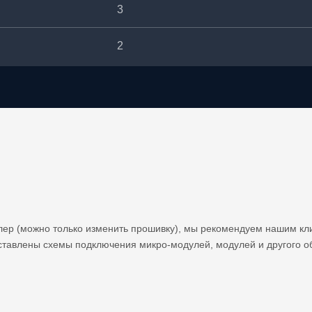
3
2
лер (можно только изменить прошивку), мы рекомендуем нашим кл
ставлены схемы подключения микро-модулей, модулей и другого о