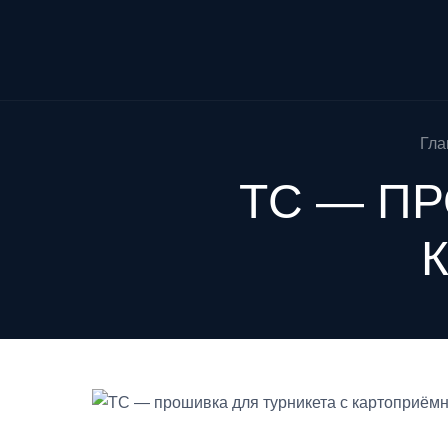
Гла
TC — ПР