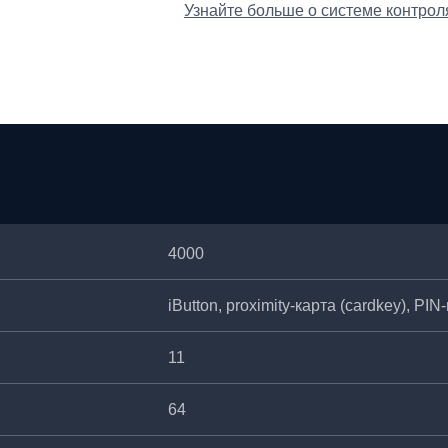
Узнайте больше о системе контроля
4000
iButton, proximity-карта (cardkey), PI
11
64