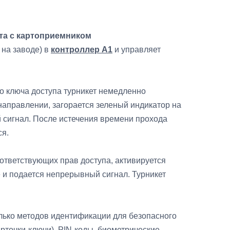
та с картоприемником
на заводе) в
контроллер A1
и управляет
о ключа доступа турникет немедленно
направлении, загорается зеленый индикатор на
 сигнал. После истечения времени прохода
ся.
оответствующих прав доступа, активируется
 и подается непрерывный сигнал. Турникет
ько методов идентификации для безопасного
(карточки-ключи), PIN-коды, биометрические