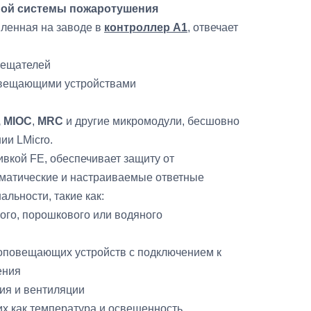
ной системы пожаротушения
ленная на заводе в
контроллер A1
, отвечает
вещателей
овещающими устройствами
, MIOC
,
MRC
и другие микромодули, бесшовно
ии LMicro.
вкой FE, обеспечивает защиту от
матические и настраиваемые ответные
льности, такие как:
ого, порошкового или водяного
 оповещающих устройств с подключением к
ения
ия и вентиляции
х как температура и освещенность