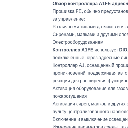
Обзор контроллера A1FE адрес
Прошивка FE, обычно предустанов
за управление:
Различными типами датчиков и из
Сиренами, маяками и другими оп
Электрооборудованием
Контроллер A1FE
использует
DIO
подключенные через адресные лин
Контроллер A1, оснащенный проши
проникновений, поддерживая авто
реакции для расширения функциона
Активация оборудования для газов
пожаротушения
Активация сирен, маяков и других
пульту централизованного наблюд
Включение и выключение освещен
Измерение параметров среды, таки