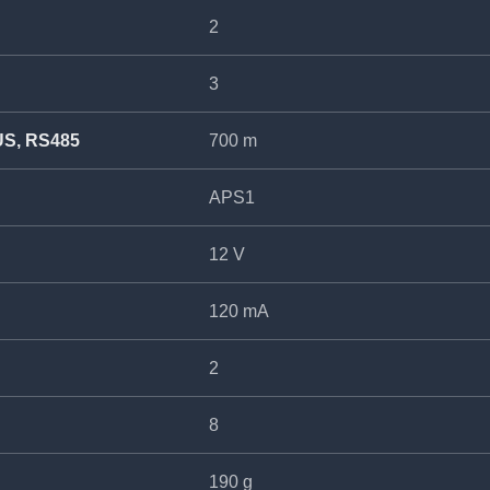
2
3
US, RS485
700 m
APS1
12 V
120 mA
2
8
190 g