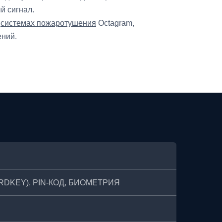
й сигнал.
х
системах пожаротушения
Octagram,
ний.
ARDKEY), PIN-КОД, БИОМЕТРИЯ