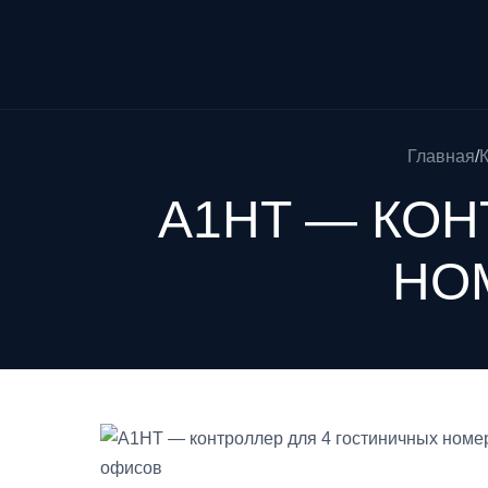
Главная
/
A1HT — КОН
НО