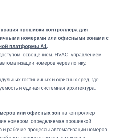
гурация прошивки контроллера для
ничными номерами или офисными зонами с
ной платформы A1
.
доступом, освещением, HVAC, управлением
втоматизации номеров через логику,
дульных гостиничных и офисных сред, где
емость и единая системная архитектура.
омеров или офисных зон
на контроллер
ния номером, определяемая прошивкой
а и рабочие процессы автоматизации номеров
ей карт, дверных замков, датчиков и