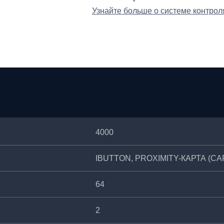
Узнайте больше о системе контрол
4000
IBUTTON, PROXIMITY-КАРТА (C
64
2