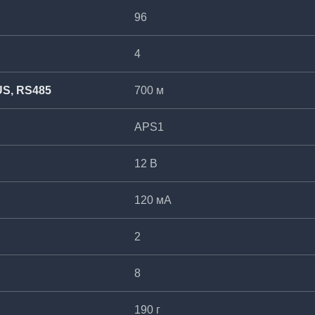
96
4
US, RS485
700 м
APS1
12 В
120 мА
2
8
190 г