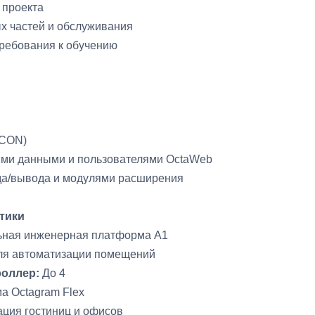
 проекта
х частей и обслуживания
ребования к обучению
RCON)
ыми данными и пользователями OctaWeb
а/вывода и модулями расширения
тики
ная инженерная платформа A1
я автоматизации помещений
роллер:
До 4
а Octagram Flex
ция гостиниц и офисов